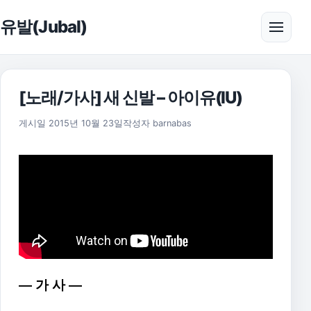
본문으로 건너뛰기
유발(Jubal)
메뉴 
[노래/가사] 새 신발 – 아이유(IU)
2021년 8월 11일
게시일
2015년 10월 23일
작성자
barnabas
— 가 사 —