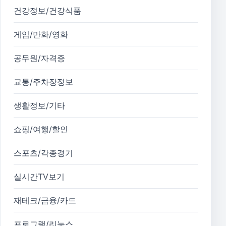
건강정보/건강식품
게임/만화/영화
공무원/자격증
교통/주차장정보
생활정보/기타
쇼핑/여행/할인
스포츠/각종경기
실시간TV보기
재테크/금융/카드
프로그램/리눅스