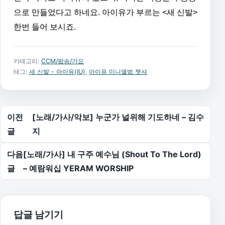
으로 만들었다고 하네요. 아이유가 부르는 <새 신발>
한번 들어 보시죠.
카테고리:
CCM/팝송/가요
태그:
새 신발 - 아이유(IU)
,
아이유 미니앨범 챗셔
글 탐색
이전
[노래/가사/악보] 누군가 널위해 기도하네 – 김수
글
지
다음
[노래/가사] 내 구주 예수님 (Shout To The Lord)
글
– 예람워십 YERAM WORSHIP
답글 남기기