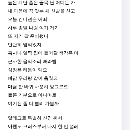
높은 계단 좁은 골목 난 어디든 가
내 마음에 꼭 맞는 새 신발을 신고
오늘 컨디션은 어떠니
하루 종일 나랑 여기 거기
또 저기 갈 준비됐니
단단히 맘먹었지
혹시나 일찍 집에 들어갈 생각은 마
근사한 음악소리 빠라밤
심장은 리듬이 돼요
빠담 우리랑 같이 춤춰요
마담 한 바퀴 사뿐히 빙그르르
들뜬 기분으로 아니마토
여기선 좀 더 빨리 가볼까
알레그로 특별히 신경 써서
아첸토 코러스부터 다시 한 번 설레