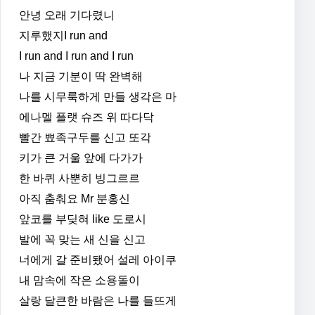
안녕 오래 기다렸니
지루했지I run and
I run and I run and I run
나 지금 기분이 딱 완벽해
나를 시무룩하게 만들 생각은 마
에나멜 플랫 슈즈 위 따다닥
빨간 뾰족구두를 신고 또각
키가 큰 거울 앞에 다가가
한 바퀴 사뿐히 빙그르르
아직 춤춰요 Mr 분홍신
앞코를 부딪혀 like 도로시
발에 꼭 맞는 새 신을 신고
너에게 갈 준비됐어 설레 아이쿠
내 맘속에 작은 소용돌이
살랑 달큰한 바람은 나를 들뜨게