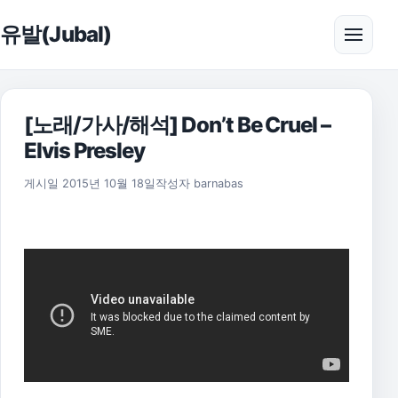
본문으로 건너뛰기
유발(Jubal)
메뉴 
[노래/가사/해석] Don’t Be Cruel –
Elvis Presley
2021년 8월 11일
게시일
2015년 10월 18일
작성자
barnabas