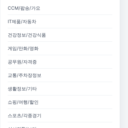
CCM/팝송/가요
IT제품/자동차
건강정보/건강식품
게임/만화/영화
공무원/자격증
교통/주차장정보
생활정보/기타
쇼핑/여행/할인
스포츠/각종경기