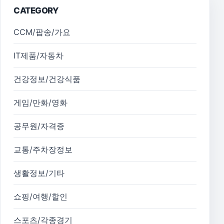
CATEGORY
CCM/팝송/가요
IT제품/자동차
건강정보/건강식품
게임/만화/영화
공무원/자격증
교통/주차장정보
생활정보/기타
쇼핑/여행/할인
스포츠/각종경기