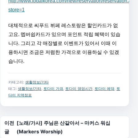
http://www.todaikorea.com/new/reservation/reservation.asp
store=1
대체적으로 씨푸드 뷔페 레스토랑은 할인카드가 없
고요. 멥버쉽카드가 있으며 포인트 적립 혜택이 있습
니다. 그리고 각 매장별로 이벤트가 있어서 이때 이
용하시면 조금은 저렴한 가격으로 이용하실 수 있겠
습니다.
카테고리:
생활정보/기타
태그:
생활정보/기타
,
토다이 가격
,
토다이 영업시간
,
토다이 예약
,
토
다이 지역점포
글 탐색
이전
[노래/가사] 주님은 산같아서 – 마커스 워십
글
(Markers Worship)