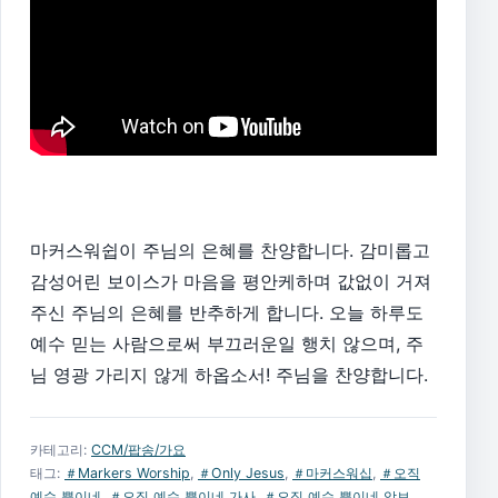
마커스워쉽이 주님의 은혜를 찬양합니다. 감미롭고
감성어린 보이스가 마음을 평안케하며 값없이 거져
주신 주님의 은혜를 반추하게 합니다. 오늘 하루도
예수 믿는 사람으로써 부끄러운일 행치 않으며, 주
님 영광 가리지 않게 하옵소서! 주님을 찬양합니다.
카테고리:
CCM/팝송/가요
태그:
＃Markers Worship
,
＃Only Jesus
,
＃마커스워십
,
＃오직
예수 뿐이네
,
＃오직 예수 뿐이네 가사
,
＃오직 예수 뿐이네 악보