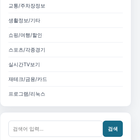
교통/주차장정보
생활정보/기타
쇼핑/여행/할인
스포츠/각종경기
실시간TV보기
재테크/금융/카드
프로그램/리눅스
검색어:
검색