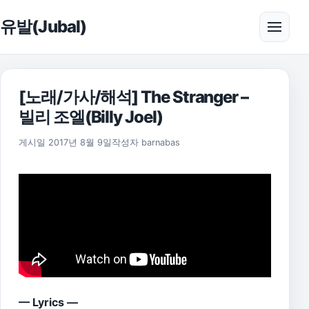
본문으로 건너뛰기
유발(Jubal)
메뉴 
[노래/가사/해석] The Stranger –
빌리 조엘(Billy Joel)
2021년 7월 15일
게시일
2017년 8월 9일
작성자
barnabas
— Lyrics —