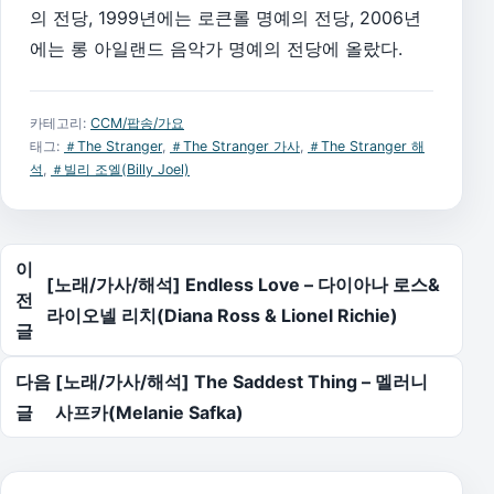
의 전당, 1999년에는 로큰롤 명예의 전당, 2006년
에는 롱 아일랜드 음악가 명예의 전당에 올랐다.
카테고리:
CCM/팝송/가요
태그:
＃The Stranger
,
＃The Stranger 가사
,
＃The Stranger 해
석
,
＃빌리 조엘(Billy Joel)
글 탐색
이
[노래/가사/해석] Endless Love – 다이아나 로스&
전
라이오넬 리치(Diana Ross & Lionel Richie)
글
다음
[노래/가사/해석] The Saddest Thing – 멜러니
글
사프카(Melanie Safka)