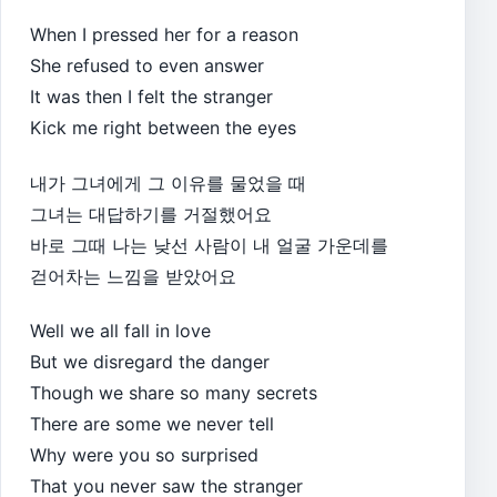
When I pressed her for a reason
She refused to even answer
It was then I felt the stranger
Kick me right between the eyes
내가 그녀에게 그 이유를 물었을 때
그녀는 대답하기를 거절했어요
바로 그때 나는 낮선 사람이 내 얼굴 가운데를
걷어차는 느낌을 받았어요
Well we all fall in love
But we disregard the danger
Though we share so many secrets
There are some we never tell
Why were you so surprised
That you never saw the stranger