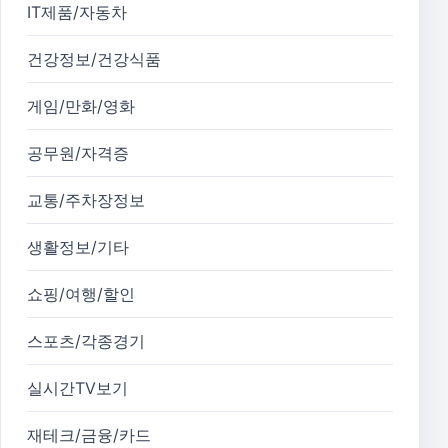
IT제품/자동차
건강정보/건강식품
게임/만화/영화
공무원/자격증
교통/주차장정보
생활정보/기타
쇼핑/여행/할인
스포츠/각종경기
실시간TV보기
재테크/금융/카드