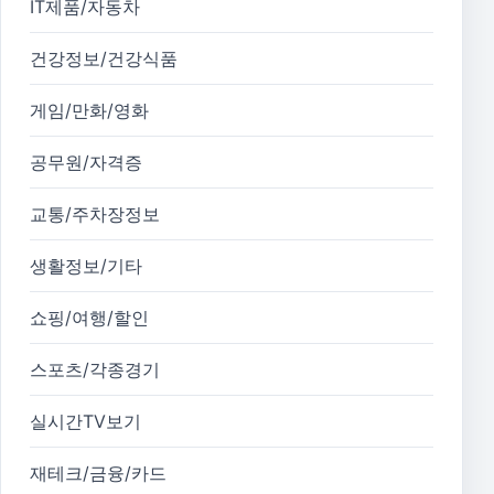
IT제품/자동차
건강정보/건강식품
게임/만화/영화
공무원/자격증
교통/주차장정보
생활정보/기타
쇼핑/여행/할인
스포츠/각종경기
실시간TV보기
재테크/금융/카드