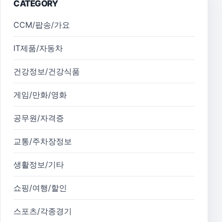
CATEGORY
CCM/팝송/가요
IT제품/자동차
건강정보/건강식품
게임/만화/영화
공무원/자격증
교통/주차장정보
생활정보/기타
쇼핑/여행/할인
스포츠/각종경기