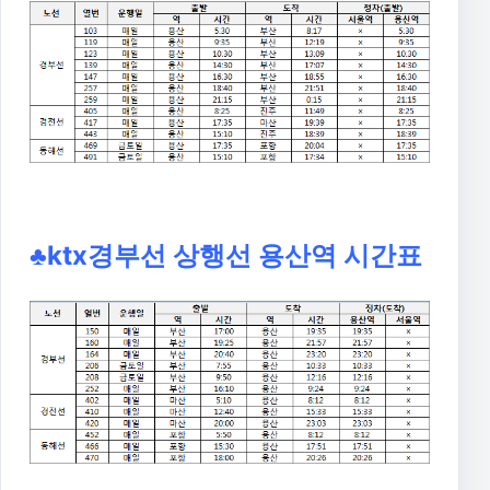
♣ktx경부선 상행선 용산역 시간표