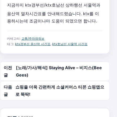
지금까지 ktx경부선/ktx호남선 상하행선 서울역과
용산역 열차시간표를 안내해드렸습니다. ktx를 이
용하시는데 조금이나마 도움이 되였으면 합니다.
카테고리:
교통/주차장정보
태그:
ktx경부선 용산역 시간표
,
ktx호남선 서울역 시간표
글 탐색
이전
[노래/가사/해석] Staying Alive – 비지스(Bee
글
Gees)
다음
쇼핑을 더욱 간편하게 소셜커머스 티몬 쇼핑앱으
글
로 뚝딱!