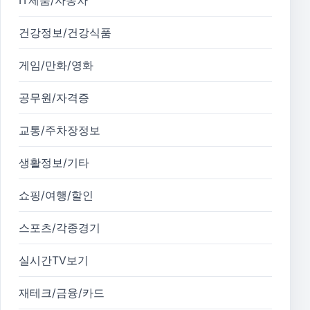
IT제품/자동차
건강정보/건강식품
게임/만화/영화
공무원/자격증
교통/주차장정보
생활정보/기타
쇼핑/여행/할인
스포츠/각종경기
실시간TV보기
재테크/금융/카드