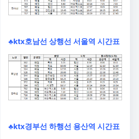
♣ktx호남선 상행선 서울역 시간표
♣ktx경부선 하행선 용산역 시간표