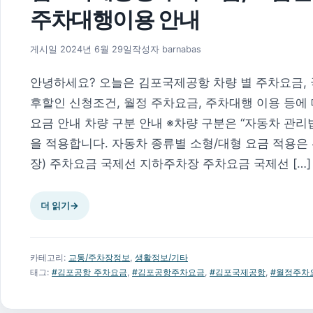
주차대행이용 안내
2024년 6월 29일
게시일
2024년 6월 29일
작성자
barnabas
안녕하세요? 오늘은 김포국제공항 차량 별 주차요금, 국
후할인 신청조건, 월정 주차요금, 주차대행 이용 등에
요금 안내 차량 구분 안내 ※차량 구분은 “자동차 관리법
을 적용합니다. 자동차 종류별 소형/대형 요금 적용은 
장) 주차요금 국제선 지하주차장 주차요금 국제선 […]
더 읽기
→
카테고리:
교통/주차장정보
,
생활정보/기타
태그:
#김포공항 주차요금
,
#김포공항주차요금
,
#김포국제공항
,
#월정주차