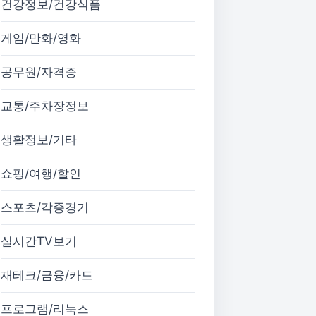
건강정보/건강식품
게임/만화/영화
공무원/자격증
교통/주차장정보
생활정보/기타
쇼핑/여행/할인
스포츠/각종경기
실시간TV보기
재테크/금융/카드
프로그램/리눅스