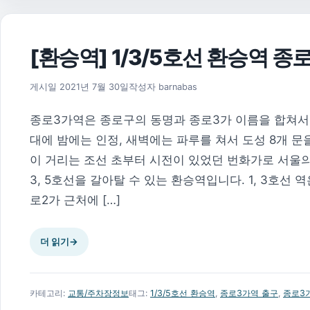
[환승역] 1/3/5호선 환승역 
2026년 8월 1일
게시일
2021년 7월 30일
작성자
barnabas
종로3가역은 종로구의 동명과 종로3가 이름을 합쳐서 
대에 밤에는 인정, 새벽에는 파루를 쳐서 도성 8개 문
이 거리는 조선 초부터 시전이 있었던 번화가로 서울의
3, 5호선을 갈아탈 수 있는 환승역입니다. 1, 3호선
로2가 근처에 […]
더 읽기
→
카테고리:
교통/주차장정보
태그:
1/3/5호선 환승역
,
종로3가역 출구
,
종로3