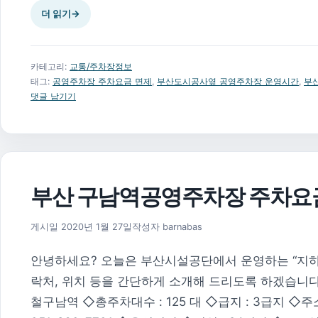
더 읽기
→
카테고리:
교통/주차장정보
태그:
공영주차장 주차요금 면제
,
부산도시공사옆 공영주차장 운영시간
,
부
댓글 남기기
부산 구남역공영주차장 주차요
2026년 8월 1일
게시일
2020년 1월 27일
작성자
barnabas
안녕하세요? 오늘은 부산시설공단에서 운영하는 “지하
락처, 위치 등을 간단하게 소개해 드리도록 하겠습니다
철구남역 ◇총주차대수 : 125 대 ◇급지 : 3급지 ◇주소