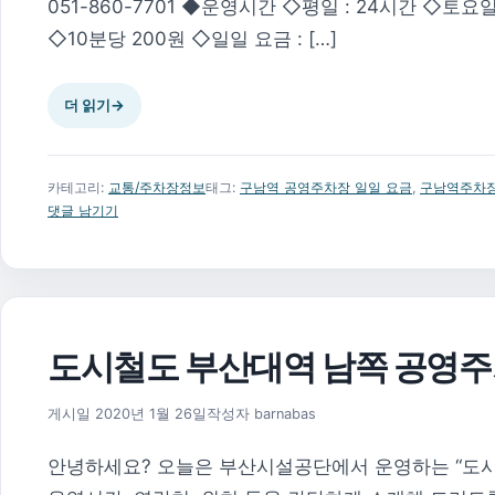
051-860-7701 ◆운영시간 ◇평일 : 24시간 ◇토요
◇10분당 200원 ◇일일 요금 : […]
더 읽기
→
카테고리:
교통/주차장정보
태그:
구남역 공영주차장 일일 요금
,
구남역주차장
댓글 남기기
도시철도 부산대역 남쪽 공영
2026년 8월 1일
게시일
2020년 1월 26일
작성자
barnabas
안녕하세요? 오늘은 부산시설공단에서 운영하는 “도시