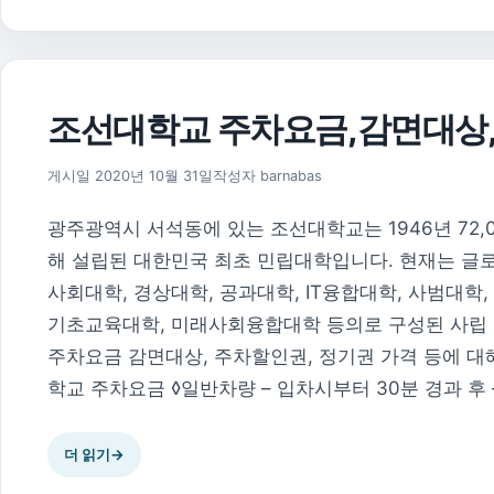
조선대학교 주차요금,감면대상
2026년 8월 1일
게시일
2020년 10월 31일
작성자
barnabas
광주광역시 서석동에 있는 조선대학교는 1946년 72
해 설립된 대한민국 최초 민립대학입니다. 현재는 글
사회대학, 경상대학, 공과대학, IT융합대학, 사범대학
기초교육대학, 미래사회융합대학 등의로 구성된 사립 
주차요금 감면대상, 주차할인권, 정기권 가격 등에 대
학교 주차요금 ◊일반차량 – 입차시부터 30분 경과 후 –
더 읽기
→