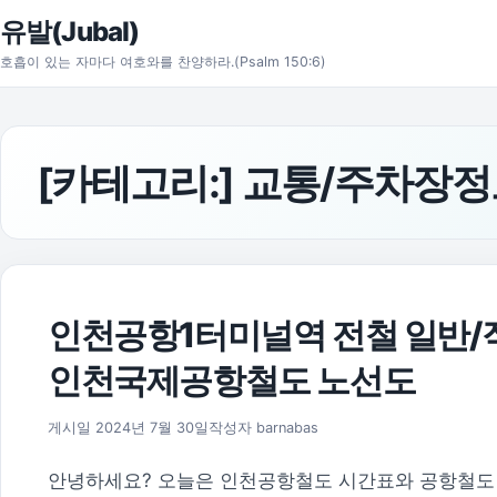
본문으로 건너뛰기
유발(Jubal)
호흡이 있는 자마다 여호와를 찬양하라.(Psalm 150:6)
[카테고리:]
교통/주차장정
인천공항1터미널역 전철 일반/직
인천국제공항철도 노선도
2024년 8월 1일
게시일
2024년 7월 30일
작성자
barnabas
안녕하세요? 오늘은 인천공항철도 시간표와 공항철도