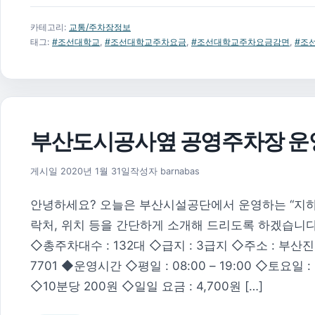
카테고리:
교통/주차장정보
태그:
#조선대학교
,
#조선대학교주차요금
,
#조선대학교주차요금감면
,
#조
부산도시공사옆 공영주차장 운
2026년 8월 1일
게시일
2020년 1월 31일
작성자
barnabas
안녕하세요? 오늘은 부산시설공단에서 운영하는 “지하
락처, 위치 등을 간단하게 소개해 드리도록 하겠습니다
◇총주차대수 : 132대 ◇급지 : 3급지 ◇주소 : 부산진구
7701 ◆운영시간 ◇평일 : 08:00 – 19:00 ◇토요일 :
◇10분당 200원 ◇일일 요금 : 4,700원 […]