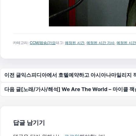
카테고리:
CCM/팝송/가요
태그:
예정된 시간
,
예정된 시간 가사
,
예정된 시간
글 탐색
이전 글
익스피디아에서 호텔예약하고 아시아나마일리지 
다음 글
[노래/가사/해석] We Are The World – 마이클 잭슨
답글 남기기