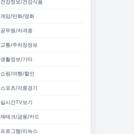
건강정보/건강식품
게임/만화/영화
공무원/자격증
교통/주차장정보
생활정보/기타
쇼핑/여행/할인
스포츠/각종경기
실시간TV보기
재테크/금융/카드
프로그램/리눅스