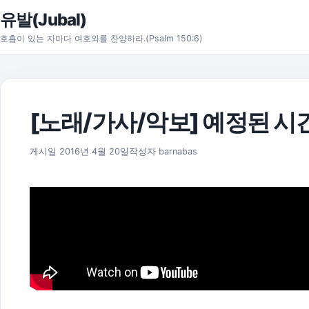
본문으로 건너뛰기
유발(Jubal)
호흡이 있는 자마다 여호와를 찬양하라.(Psalm 150:6)
[노래/가사/악보] 예정된 시간
2025년 11월 18일
게시일
2016년 4월 20일
작성자
barnabas