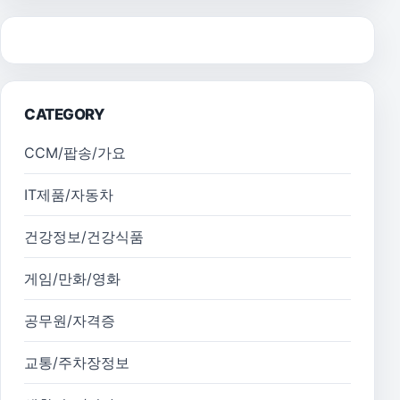
CATEGORY
CCM/팝송/가요
IT제품/자동차
건강정보/건강식품
게임/만화/영화
공무원/자격증
교통/주차장정보