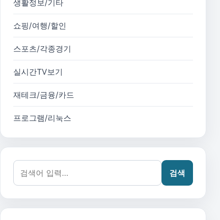
생활정보/기타
쇼핑/여행/할인
스포츠/각종경기
실시간TV보기
재테크/금융/카드
프로그램/리눅스
검색어:
검색