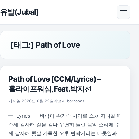
본문으로 건너뛰기
유발(Jubal)
메뉴 
[태그:]
Path of Love
Path of Love (CCM/Lyrics) –
홀라이프워십, Feat.박지선
게시일
2026년 6월 22일
작성자
barnabas
— Lyrics — 바람이 손가락 사이로 스쳐 지나갈 때
주께 감사해 길을 걷다 우연히 들린 음악 소리에 주
께 감사해 햇살 가득한 오후 반짝거리는 나뭇잎과