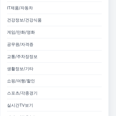
IT제품/자동차
건강정보/건강식품
게임/만화/영화
공무원/자격증
교통/주차장정보
생활정보/기타
쇼핑/여행/할인
스포츠/각종경기
실시간TV보기