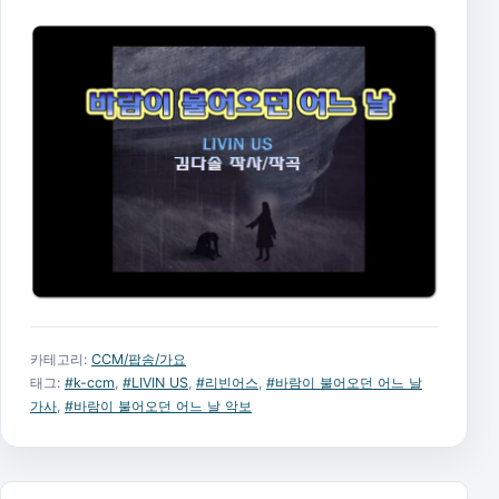
카테고리:
CCM/팝송/가요
태그:
#k-ccm
,
#LIVIN US
,
#리빈어스
,
#바람이 불어오던 어느 날
가사
,
#바람이 불어오던 어느 날 악보
글 탐색