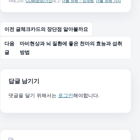
카테고리:
CCM/팝송/가요
태그:
너를 위해 - 임재범
,
너를 위해 가사
글 탐색
이전 글
체크카드의 장단점 알아볼까요
다음
마비현상과 뇌 질환에 좋은 천마의 효능과 섭취
글
방법
답글 남기기
댓글을 달기 위해서는
로그인
해야합니다.