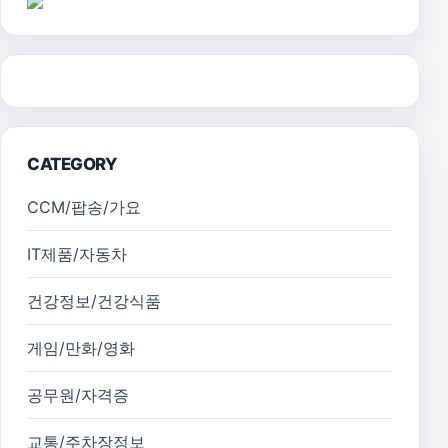
CATEGORY
CCM/팝송/가요
IT제품/자동차
건강정보/건강식품
게임/만화/영화
공무원/자격증
교통/주차장정보