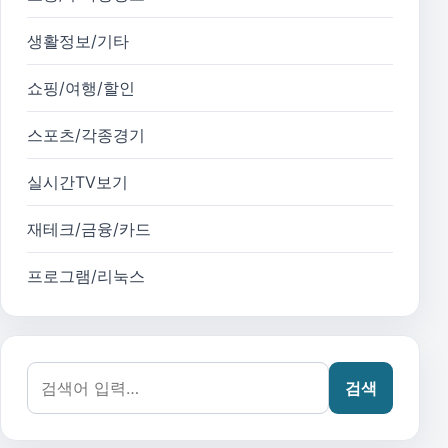
생활정보/기타
쇼핑/여행/할인
스포츠/각종경기
실시간TV보기
재테크/금융/카드
프로그램/리눅스
검색어:
검색